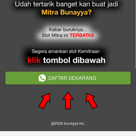
DAFTAR SEKARANG
`
@
2026
bunayya Inc.