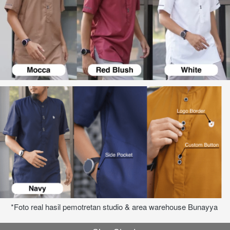
*Foto real hasil pemotretan studio & area warehouse Bunayya