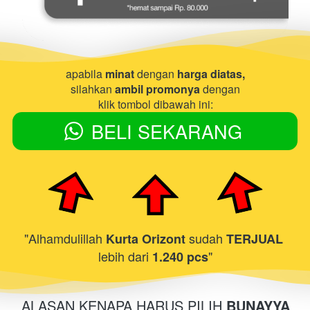
apabila 
minat
 dengan 
harga diatas,
silahkan 
ambil promonya 
dengan
klik tombol dibawah ini:
BELI SEKARANG
`
"Alhamdulillah 
sudah 
Kurta Orizont 
TERJUAL 
lebih dari
"
 1.240 pcs
ALASAN KENAPA HARUS PILIH 
BUNAYYA