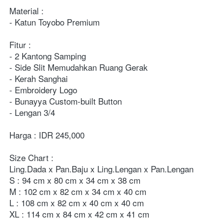
Material :

- Katun Toyobo Premium

Fitur :

- 2 Kantong Samping

- Side Slit Memudahkan Ruang Gerak

- Kerah Sanghai

- Embroidery Logo

- Bunayya Custom-built Button

- Lengan 3/4

Harga : IDR 245,000

Size Chart :

Ling.Dada x Pan.Baju x Ling.Lengan x Pan.Lengan

S : 94 cm x 80 cm x 34 cm x 38 cm

M : 102 cm x 82 cm x 34 cm x 40 cm

L : 108 cm x 82 cm x 40 cm x 40 cm

XL : 114 cm x 84 cm x 42 cm x 41 cm
