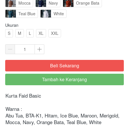
Mocca
Navy
Orange Bata
Teal Blue
White
Ukuran
S
M
L
XL
XXL
Beli Sekarang
`
Tambah ke Keranjang
`
Kurta Faid Basic

Warna :

Abu Tua, BTA-K1, Hitam, Ice Blue, Maroon, Merigold, 
Mocca, Navy, Orange Bata, Teal Blue, White
