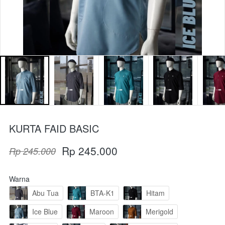
KURTA FAID BASIC
Rp 245.000
Rp 245.000
Warna
Abu Tua
BTA-K1
Hitam
Ice Blue
Maroon
Merigold