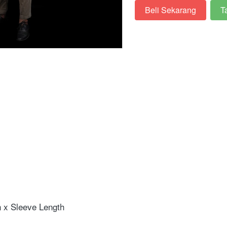
Beli Sekarang
T
`
`
 x Sleeve Length