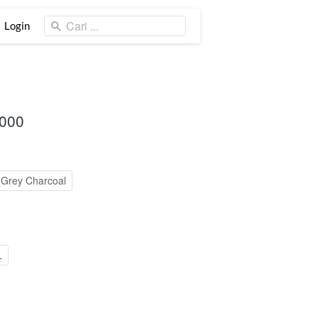
Cari ...
Cari ...
Login
Login
.000
Grey Charcoal
L