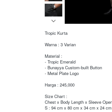
Tropic Kurta
Warna : 3 Varian
Material :
- Tropic Emerald
- Bunayya Custom-built Button
- Metal Plate Logo
Harga : 245,000
Size Chart :
Chest x Body Length x Sleeve Open
S : 94 cm x 80 cm x 34 cm x 24 cm