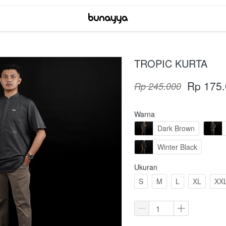
TROPIC KURTA
Rp 175
Rp 245.000
Warna
Dark Brown
Winter Black
Ukuran
S
M
L
XL
XX