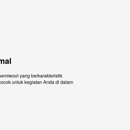
mal
Dibuat dari bahan England semiwool yang berkarakteristik 
cocok untuk kegiatan Anda di dalam 