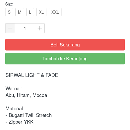
Size
S
M
L
XL
XXL
Beli Sekarang
`
Tambah ke Keranjang
`
SIRWAL LIGHT & FADE
Warna :
Abu, Hitam, Mocca
Material :
- Bugatti Twill Stretch
- Zipper YKK