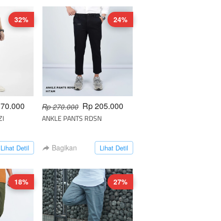
32%
24%
170.000
Rp 205.000
Rp 270.000
ZI
ANKLE PANTS RDSN
`
Bagikan
`
Lihat Detil
Lihat Detil
18%
27%