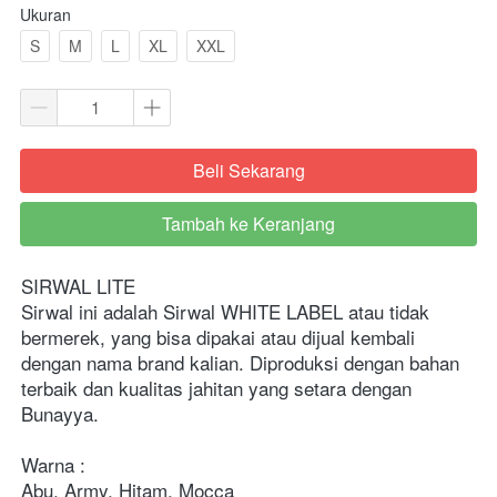
Ukuran
S
M
L
XL
XXL
Beli Sekarang
`
Tambah ke Keranjang
`
SIRWAL LITE
Sirwal ini adalah Sirwal WHITE LABEL atau tidak 
bermerek, yang bisa dipakai atau dijual kembali 
dengan nama brand kalian. Diproduksi dengan bahan 
terbaik dan kualitas jahitan yang setara dengan 
Bunayya.
Warna :
Abu, Army, Hitam, Mocca